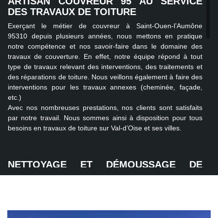
ARTISAN COUVREUR 95 AU SERVICE
DES TRAVAUX DE TOITURE
Exerçant le métier de couvreur à Saint-Ouen-l’Aumône
95310 depuis plusieurs années, nous mettons en pratique
notre compétence et nos savoir-faire dans le domaine des
travaux de couverture. En effet, notre équipe répond à tout
type de travaux relevant des interventions, des traitements et
des réparations de toiture. Nous veillons également à faire des
interventions pour les travaux annexes (cheminée, façade,
etc.)
Avec nos nombreuses prestations, nos clients sont satisfaits
par notre travail. Nous sommes ainsi à disposition pour tous
besoins en travaux de toiture sur Val-d’Oise et ses villes.
NETTOYAGE ET DÉMOUSSAGE DE
TOIT 95 AVEC NOS COUVREURS
Un entretien réglementaire de la toiture permet de la maintenir
propre et étanche au cours des différentes saisons. Pour cela,
dès qu’il s’agit de traitement de toiture, il faut veille à ce que le