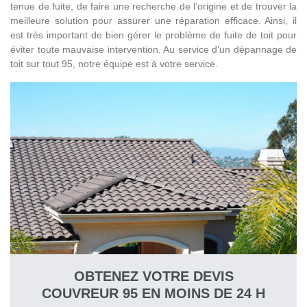
tenue de fuite, de faire une recherche de l’origine et de trouver la
meilleure solution pour assurer une réparation efficace. Ainsi, il
NETTOYAGE ET RAVALEMENT DE
est très important de bien gérer le problème de fuite de toit pour
FAÇADE À SAINT-OUEN-L’AUMÔNE
éviter toute mauvaise intervention. Au service d’un dépannage de
toit sur tout 95, notre équipe est à votre service.
95310 AVEC BOGLIONI ET SON ÉQUIPE
Pour toute demande en ravalement de façade, nous
proposons des services de qualité. Notre entreprise ravaleur
95 réalise en effet tout entretien de façade et mur extérieur de
maison. Nous fournissons de ce fait des interventions de
qualité et assurées pour l’étanchéité de toute façade. En
intervention sur tout 95 et ses villes aux environs pour toute
demande, nous réalisons :
— un nettoyage de façade
— une peinture des murs extérieurs
— un démoussage des murs
Nous travaillons ainsi tous les types de façades ainsi que les
différentes structures.
OBTENEZ VOTRE DEVIS
COUVREUR 95 EN MOINS DE 24 H