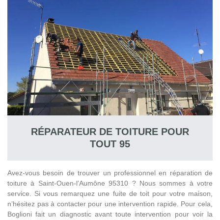
toit en bénéficie. Spécialisées dans le domaine du nettoyage et
démoussage de toiture à Saint-Ouen-l’Aumône 95310, Boglioni
et son équipe d’artisan couvreur mettent à disposition de toute
demande des mains-d'œuvre et des équipes expérimentées
pour assurer toute intervention. Nous prenons ainsi soin de
réaliser un travail de qualité sans laisser de traces de mousses
ni de saletés. Nous ferons un diagnostic et ferons l’intervention
nécessaire à tout type de toiture avant chaque travail.
TRAVAUX DE GOUTTIÈRE 95 – POUR
UNE TOITURE ÉTANCHE
RÉPARATEUR DE TOITURE POUR
Spécialiste de l'installation de gouttière à Saint-Ouen-l’Aumône
TOUT 95
95310, Boglioni réalise tous les travaux en matière de gouttière
sur tout 95 Val-d’Oise. En effet, notre équipe assure des
travaux fiables pour tous les types de gouttières. Les travaux
Avez-vous besoin de trouver un professionnel en réparation de
de gouttière sont à assurer afin qu’au cours des intempéries –
toiture à Saint-Ouen-l’Aumône 95310 ? Nous sommes à votre
surtout en période de pluie, l’eau circule facilement le long de
service. Si vous remarquez une fuite de toit pour votre maison,
la gouttière et s’évacue vers les canalisations. Cela permet
n’hésitez pas à contacter pour une intervention rapide. Pour cela,
pour cela de maintenir la tenue des murs et des façades.
Boglioni fait un diagnostic avant toute intervention pour voir la